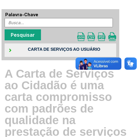
Palavra-Chave
CARTA DE SERVIÇOS AO USUÁRIO
A Carta de Serviços
ao Cidadão é uma
carta compromisso
com padrões de
qualidade na
prestação de serviços