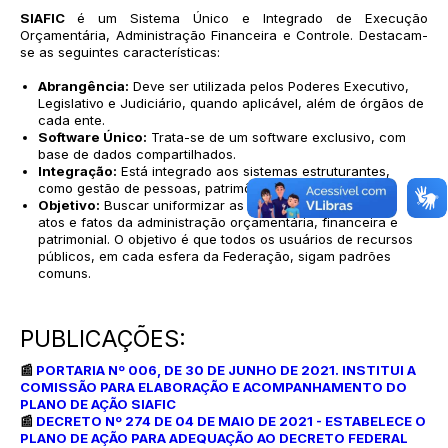
SIAFIC
é um Sistema Único e Integrado de Execução
Orçamentária, Administração Financeira e Controle. Destacam-
se as seguintes características:
Abrangência:
Deve ser utilizada pelos Poderes Executivo,
Legislativo e Judiciário, quando aplicável, além de órgãos de
cada ente.
Software Único:
Trata-se de um software exclusivo, com
base de dados compartilhados.
Integração:
Está integrado aos sistemas estruturantes,
como gestão de pessoas, patrimônio e controle.
Objetivo:
Buscar uniformizar as práticas de registro dos
atos e fatos da administração orçamentária, financeira e
patrimonial. O objetivo é que todos os usuários de recursos
públicos, em cada esfera da Federação, sigam padrões
comuns.
PUBLICAÇÕES:
📰
PORTARIA Nº 006, DE 30 DE JUNHO DE 2021. INSTITUI A
COMISSÃO PARA ELABORAÇÃO E ACOMPANHAMENTO DO
PLANO DE AÇÃO SIAFIC
📰
DECRETO Nº 274 DE 04 DE MAIO DE 2021 - ESTABELECE O
PLANO DE AÇÃO PARA ADEQUAÇÃO AO DECRETO FEDERAL