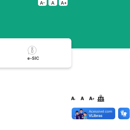
A-
A
A+
a
e-SIC