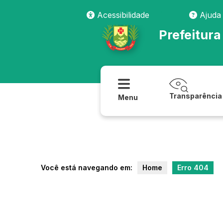
transparencia/lrf_lei_de_responsabilidade_fiscal/relatorio_gestao_f
Acessibilidade
Ajuda
Prefeitur
Transparência
Menu
Você está navegando em:
Home
Erro 404